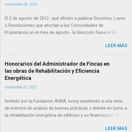
noviembre 06, 2016
El 2 de agosto de 2012 -qué afición a publicar Decretos, Leyes
o Resoluciones que afectan a las Comunidades de
Propietarios en el mes de agosto- la Dirección General de
Industria, Energía y Minas de la Comunidad de Madrid publicó
LEER MÁS
en el BOCM la Resolución por la que se publicaban las
instrucciones para la realización de inspecciones periódicas de
las instalaciones comunes en edificios de viviendas. En dicha
Honorarios del Administrador de Fincas en
resolución se indica que todos los edificios de viviendas de
las obras de Rehabilitación y Eficiencia
potencia total instalada superior a 100 kw deben ser objeto de
Energética
una inspección de sus instalaciones eléctricas comunes antes
noviembre 01, 2021
del 18 de septiembre de 2013. En su anexo I, se expone que
para la realización de las inspecciones periódicas se tendrán
Invitado por la Fundación AUNA, estoy asistiendo a una serie
en cuenta los siguientes aspectos: - Se considera que
de eventos de análisis de buenas prácticas y debate en torno a
deberán realizar la inspección periódica de las instalaciones
la rehabilitación energética de edificios y su financiación. Se
eléctricas comunes cada diez años, los edificios destinados a
trata de una serie de webinarios y mesas de debate en las que
viviendas que dispongan de 25 o más suministros para
LEER MÁS
se dialoga y analizan los ciclos de la Demanda, de la Oferta y
viviendas (se excluyen los sumi...