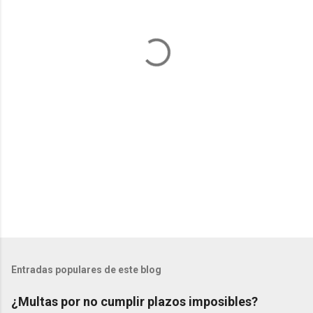
t
a
r
i
o
s
Entradas populares de este blog
¿Multas por no cumplir plazos imposibles?