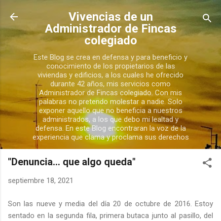
Ir al contenido principal
Vivencias de un
Administrador de Fincas
colegiado
Este Blog se crea en defensa y para beneficio y
conocimiento de los propietarios de las
viviendas y edificios, a los cuales he ofrecido
durante 42 años, mis servicios como
Administrador de Fincas colegiado. Con mis
palabras no pretendo molestar a nadie. Solo
exponer aquello que no beneficia a nuestros
administrados, a los que debo mi lealtad y
defensa. En este Blog encontraran la voz de la
experiencia que clama y proclama sus derechos
"Denuncia... que algo queda"
septiembre 18, 2021
Son las nueve y media del día 20 de octubre de 2016. Estoy
sentado en la segunda fila, primera butaca junto al pasillo, del