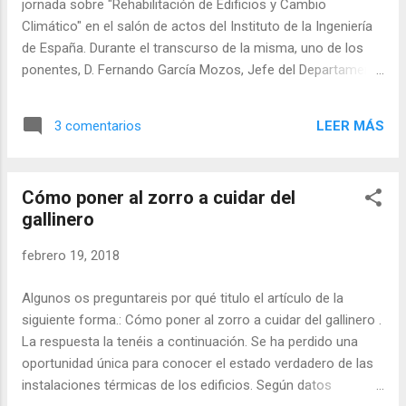
jornada sobre "Rehabilitación de Edificios y Cambio
Climático" en el salón de actos del Instituto de la Ingeniería
de España. Durante el transcurso de la misma, uno de los
ponentes, D. Fernando García Mozos, Jefe del Departamento
de Domésticos y Edificios de la Dirección de Ahorro y
Eficiencia Energética (IDAE), nos hablo sobre el "Programa
LEER MÁS
3 comentarios
de ayudas a la rehabilitación energética de edificios
existentes (PAREER II)" y en la exposición que efectuó hubo
dos noticias que me llamaron bastante la atención: una
Cómo poner al zorro a cuidar del
referida al informe de evaluación de los edificios (IEE) y la
gallinero
otra sobre el contenido de las ayudas del PAREER II. Me voy
a referir sólo a la primera y la segunda se queda para otro
febrero 19, 2018
artículo. Al preguntar a D. Fernando García por qué entre la
documentación que solicitan para poder acceder a las
Algunos os preguntareis por qué titulo el artículo de la
ayudas de 125,6 millones de euros que proponían no está
siguiente forma.: Cómo poner al zorro a cuidar del gallinero .
incluida la presentación del informe de evaluaci...
La respuesta la tenéis a continuación. Se ha perdido una
oportunidad única para conocer el estado verdadero de las
instalaciones térmicas de los edificios. Según datos