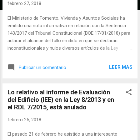
a
febrero 27, 2018
d
a
El Ministerio de Fomento, Vivienda y Asuntos Sociales ha
s
emitido una nota informativa en relación con la Sentencia
143/2017 del Tribunal Constitucional (BOE 17/01/2018) para
aclarar el alcance del fallo emitido en que se declaran
inconstitucionales y nulos diversos artículos de la Ley
8/2013, de 26 de junio, de Rehabilitación, Regeneración y
Renovación urbana (Ley derogada por la entrada en vigor del
LEER MÁS
Publicar un comentario
Real Decreto Legislativo 7/2015, de 30 de octubre). Fallo que
se extiende a los artículos 29, 30, disposición transitoria
segunda y disposición final primera del Real Decreto
Lo relativo al informe de Evaluación
Legislativo 7/2015, de 30 de octubre. El contenido de la nota
del Edificio (IEE) en la Ley 8/2013 y en
informativa dice textualmente: "La Sentencia 143/2017, de
el RDL 7/2015, está anulado
14 de diciembre de 2017 del Tribunal Constitucional, (BOE,
17/01/2018), ha declarado inconstitucionales y nulos los
febrero 25, 2018
apartados 2 a 6 del artículo 29, el artículo 30, la DT 2ª y la DF
1ª del Real Decreto Legislativo 7/2015, de 30 de octubre, por
El pasado 21 de febrero he asistido a una interesante
el que se aprueba el texto refundido de la ...