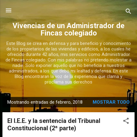
Ir al contenido principal
Vivencias de un Administrador de
Fincas colegiado
Este Blog se crea en defensa y para beneficio y conocimiento
de los propietarios de las viviendas y edificios, a los cuales he
ofrecido durante 42 años, mis servicios como Administrador
de Fincas colegiado. Con mis palabras no pretendo molestar a
nadie. Solo exponer aquello que no beneficia a nuestros
administrados, a los que debo mi lealtad y defensa. En este
Blog encontraran la voz de la experiencia que clama y
proclama sus derechos
Mostrando entradas de febrero, 2018
MOSTRAR TODO
E
n
El I.E.E. y la sentencia del Tribunal
t
Constitucional (2ª parte)
r