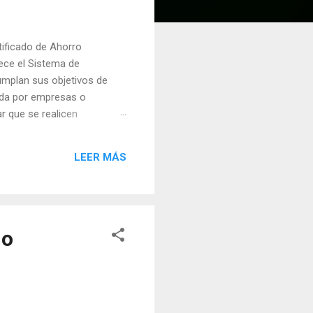
ficado de Ahorro
ece el Sistema de
umplan sus objetivos de
rada por empresas o
r que se realicen
ncia Energética (FNEE). El
 energética, en virtud del
LEER MÁS
adores de productos
no