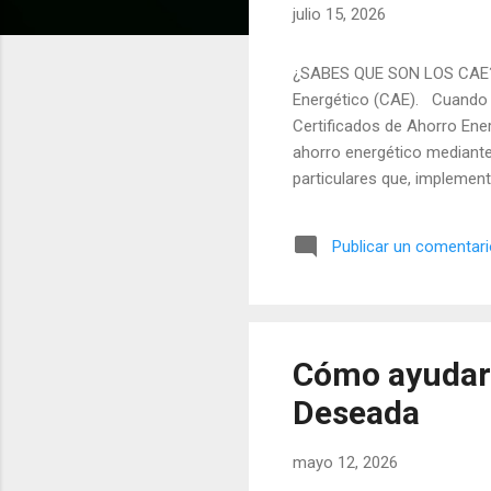
julio 15, 2026
a
d
¿SABES QUE SON LOS CAE?,
a
Energético (CAE). Cuando e
s
Certificados de Ahorro Ene
ahorro energético mediante
particulares que, implement
inversiones en eficiencias 
Real Decreto-Ley 23/2020, d
Publicar un comentar
cual anualmente se asigna 
petrolíferos al por mayor y 
Cómo ayudar 
Deseada
mayo 12, 2026