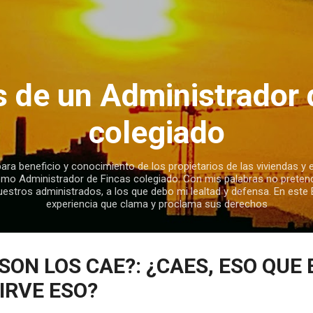
Ir al contenido principal
s de un Administrador 
colegiado
ra beneficio y conocimiento de los propietarios de las viviendas y e
omo Administrador de Fincas colegiado. Con mis palabras no preten
uestros administrados, a los que debo mi lealtad y defensa. En este 
experiencia que clama y proclama sus derechos
SON LOS CAE?: ¿CAES, ESO QUE 
IRVE ESO?