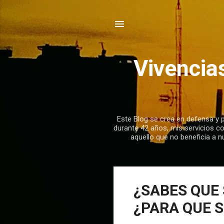
Vivencia
Este Blog se crea en defensa y pa
durante 42 años, mis servicios c
aquello que no beneficia a n
E
¿SABES QUE 
n
¿PARA QUE S
t
r