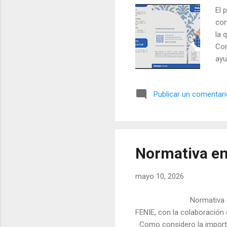
El 
con
la 
Con
ayu
Com
era
Publicar un comentar
alg
sol
que
nue
Normativa en
mayo 10, 2026
Normativa en iluminació
FENIE, con la colaboración
Como considero la importa