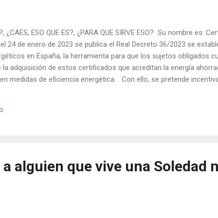
 ¿CAES, ESO QUE ES?, ¿PARA QUE SIRVE ESO? Su nombre es: Certi
l 24 de enero de 2023 se publica el Real Decreto 36/2023 se establ
rgéticos en España, la herramienta para que los sujetos obligados c
 la adquisición de estos certificados que acreditan la energía ahor
en medidas de eficiencia energética. Con ello, se pretende incentiva
energéticas y ofreciendo una alternativa al Fondo Nacional de Eficie
e 23 de junio, creó el sistema nacional de obligaciones de eficiencia
io
a las empresas comercializadoras de gas y electricidad, a los oper
a los operadores de g...
a alguien que vive una Soledad 