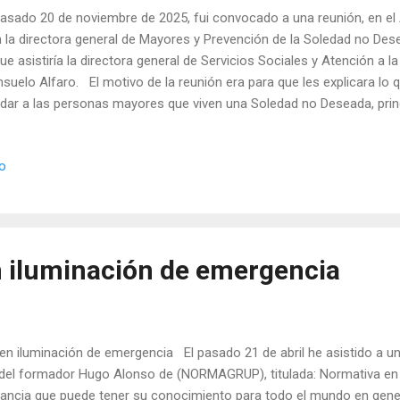
pasado 20 de noviembre de 2025, fui convocado a una reunión, en el
 la directora general de Mayores y Prevención de la Soledad no Desea
que asistiría la directora general de Servicios Sociales y Atención a l
suelo Alfaro. El motivo de la reunión era para que les explicara lo 
dar a las personas mayores que viven una Soledad no Deseada, prin
unidades de Propietarios y en general. Entre las propuestas que y
 la que yo personalmente estaba aplicando en la Comunidad de propie
io
uno/a de los residentes se comprometiera a preocuparse de las pe
as en el edificio normalmente, o por cualquier circunstancia, enferm
 permanecer encerradas. Les comenté que yo les había dado, a las 
stro edificio, o matrimonios muy mayores, una...
 iluminación de emergencia
n de emergencia El pasado 21 de abril he asistido a una j
 del formador Hugo Alonso de (NORMAGRUP), titulada: Normativa en
ncia que puede tener su conocimiento para todo el mundo en gene