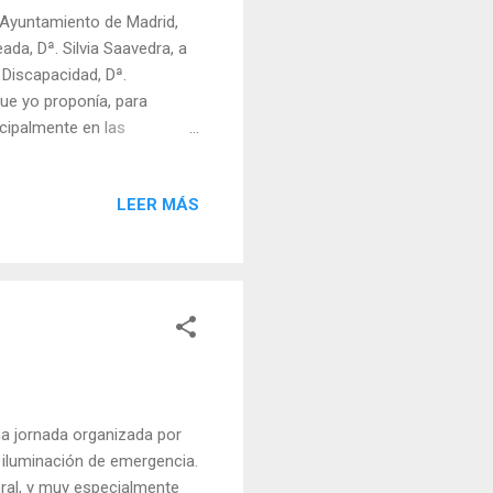
 Ayuntamiento de Madrid,
da, Dª. Silvia Saavedra, a
a Discapacidad, Dª.
que yo proponía, para
cipalmente en las
o propuse, la fundamental
tarios en la que vivo: que
LEER MÁS
rsonas mayores que viven
edad o accidente, tienen
que vivían solas en
ornada organizada por
 iluminación de emergencia.
ral, y muy especialmente