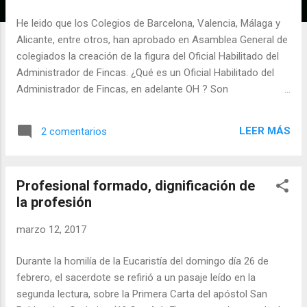
a
d
He leido que los Colegios de Barcelona, Valencia, Málaga y
a
Alicante, entre otros, han aprobado en Asamblea General de
s
colegiados la creación de la figura del Oficial Habilitado del
Administrador de Fincas. ¿Qué es un Oficial Habilitado del
Administrador de Fincas, en adelante OH ? Son
empleados/colaboradores del despacho en quienes se
quiere delegar algunas de las funciones propias de nuestra
LEER MÁS
2 comentarios
profesión, y que por la acumulación de trabajo o, a veces, lo
ingrato del mismo, se desea descargar en una tercera
persona. La "función" principal a que hacen referencia la
Profesional formado, dignificación de
mayoría de los Colegios es la relativa a la asistencia a las
la profesión
Juntas de Propietarios... sin dejar de asumir por ello la
responsabilidad íntegra que supone su actividad. Qué duda
marzo 12, 2017
cabe que todos, en mayor o menor medida y dependiendo
del volumen de trabajo que tengamos, procuramos
Durante la homilía de la Eucaristía del domingo día 26 de
rodearnos en nuestros despachos de
febrero, el sacerdote se refirió a un pasaje leído en la
empleados/colaboradores para que formen equipo con
segunda lectura, sobre la Primera Carta del apóstol San
nosotros y que estén lo más preparados y for...