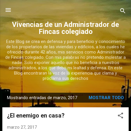
Ir al contenido principal
Vivencias de un Administrador de
Fincas colegiado
Este Blog se crea en defensa y para beneficio y conocimiento
de los propietarios de las viviendas y edificios, a los cuales he
ofrecido durante 42 años, mis servicios como Administrador
de Fincas colegiado. Con mis palabras no pretendo molestar a
nadie. Solo exponer aquello que no beneficia a nuestros
administrados, a los que debo mi lealtad y defensa. En este
Blog encontraran la voz de la experiencia que clama y
proclama sus derechos
Mostrando entradas de marzo, 2017
MOSTRAR TODO
E
n
¿El enemigo en casa?
t
r
marzo 27, 2017