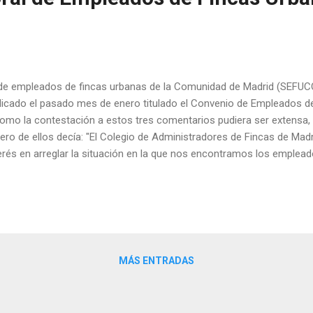
o de empleados de fincas urbanas de la Comunidad de Madrid (SEFUC
blicado el pasado mes de enero titulado el Convenio de Empleados d
 Como la contestación a estos tres comentarios pudiera ser extensa,
mero de ellos decía: "El Colegio de Administradores de Fincas de Madri
rés en arreglar la situación en la que nos encontramos los emplead
 contestaba diciendo: " Sr. Presidente, algunos Administradores de 
jor para los propietarios y el colectivo de e.f.u.C.M. que el Colegio
tar a la propiedad en las negociaciones del convenio, paralizado de
..
MÁS ENTRADAS