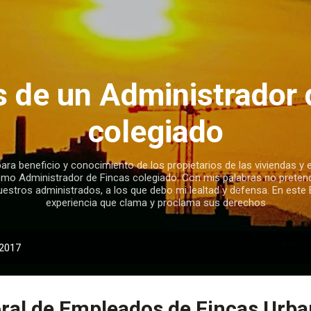
Ir al contenido principal
s de un Administrador 
colegiado
ra beneficio y conocimiento de los propietarios de las viviendas y e
omo Administrador de Fincas colegiado. Con mis palabras no preten
uestros administrados, a los que debo mi lealtad y defensa. En este 
experiencia que clama y proclama sus derechos
 2017
ral de Empleados de Fincas Urba