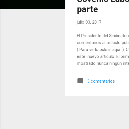
a
parte
d
a
julio 03, 2017
s
El Presidente del Sindicat
comentarios al artículo pu
( Para verlo pulsar aquí ).
este nuevo artículo. El pri
mostrado nunca ningún inte
Madrid." Comentario al que
convencidos que sería lo me
3 comentarios
responsabilidad de represen
en 2001. Sabemos que no e.