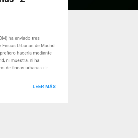
OM) ha enviado tres
e Fincas Urbanas de Madrid
 prefiero hacerla mediante
d, ni muestra, ni ha
os de fincas urbanas de
Fincas colegiados estamos
 de AFM. asumiera la
LEER MÁS
sde que se aprobó el último