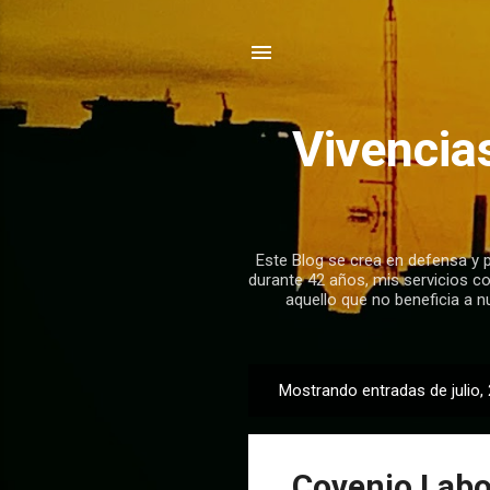
Vivencia
Este Blog se crea en defensa y pa
durante 42 años, mis servicios c
aquello que no beneficia a n
Mostrando entradas de julio,
E
n
t
Covenio Labo
r