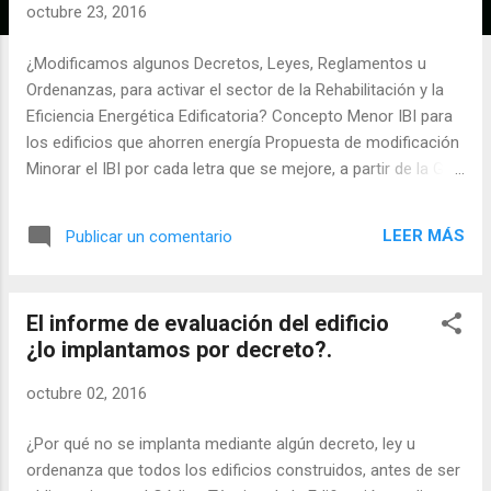
a
octubre 23, 2016
d
a
¿Modificamos algunos Decretos, Leyes, Reglamentos u
s
Ordenanzas, para activar el sector de la Rehabilitación y la
Eficiencia Energética Edificatoria? Concepto Menor IBI para
los edificios que ahorren energía Propuesta de modificación
Minorar el IBI por cada letra que se mejore, a partir de la G,
para los edificios construidos y habitados A finales de 2015,
cuando se iban a aprobar los Presupuestos Generales del
LEER MÁS
Publicar un comentario
Estado para 2016, el PP propuso modificar la ley 2004 de
Haciendas Locales para permitir a los Ayuntamientos poder
rebajar el Impuesto de Bienes Inmuebles (IBI) a los
El informe de evaluación del edificio
inmuebles urbanos que ahorren más energía. La rebaja se
¿lo implantamos por decreto?.
planteaba en una escala dependiente de la calificación
energética del inmueble. Así para una calificación energética
octubre 02, 2016
A, el descuento del Impuesto de Bienes Inmuebles (IBI)
sería del 20%, para la B del 16%, para la C el 12%, para la D
¿Por qué no se implanta mediante algún decreto, ley u
del 8% y para la E del 4%. Las calificaciones F y G, las más
ordenanza que todos los edificios construidos, antes de ser
comunes, no tendrían rebaja de ningún...