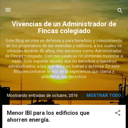
Ir al contenido principal
Vivencias de un Administrador de
Fincas colegiado
Este Blog se crea en defensa y para beneficio y conocimiento
de los propietarios de las viviendas y edificios, a los cuales he
ofrecido durante 42 años, mis servicios como Administrador
de Fincas colegiado. Con mis palabras no pretendo molestar a
nadie. Solo exponer aquello que no beneficia a nuestros
administrados, a los que debo mi lealtad y defensa. En este
Blog encontraran la voz de la experiencia que clama y
proclama sus derechos
Mostrando entradas de octubre, 2016
MOSTRAR TODO
E
n
Menor IBI para los edificios que
t
ahorren energía.
r