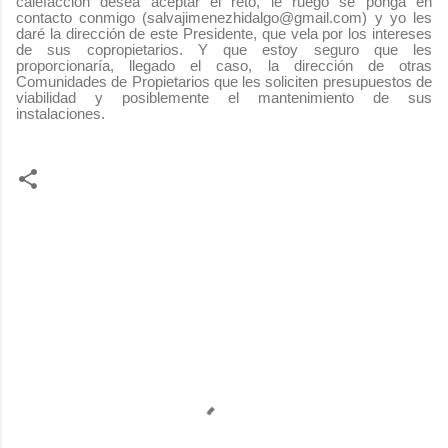
calefacción desea aceptar el reto, le ruego se ponga en
contacto conmigo (salvajimenezhidalgo@gmail.com) y yo les
daré la dirección de este Presidente, que vela por los intereses
de sus copropietarios. Y que estoy seguro que les
proporcionaría, llegado el caso, la dirección de otras
Comunidades de Propietarios que les soliciten presupuestos de
viabilidad y posiblemente el mantenimiento de sus
instalaciones.
C
o
m
e
n
t
a
r