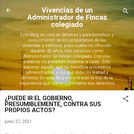
Ir al contenido principal
Vivencias de un
Administrador de Fincas
colegiado
Este Blog se crea en defensa y para beneficio y
conocimiento de los propietarios de las
viviendas y edificios, a los cuales he ofrecido
durante 42 años, mis servicios como
Administrador de Fincas colegiado. Con mis
palabras no pretendo molestar a nadie. Solo
exponer aquello que no beneficia a nuestros
administrados, a los que debo mi lealtad y
defensa. En este Blog encontraran la voz de la
experiencia que clama y proclama sus derechos
¿PUEDE IR EL GOBIERNO,
PRESUMIBLEMENTE, CONTRA SUS
PROPIOS ACTOS?
junio 27, 2021