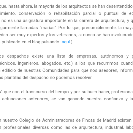
ue, hasta ahora, la mayoría de los arquitectos se han desentendido
imiento, conservación o rehabilitación parcial o puntual de e
e, no es una asignatura importante en la carrera de arquitectura, 
ulgarmente llamadas "marías". Por lo que, presumiblemente, la may
ueden ser muy expertos y los veteranos, si nunca se han involucrad
lo publicado en el blog pulsando
aquí
)
 despachos existe una lista de empresas, autónomos y pro
técnicos, ingenieros, abogados, etc.) a los que recurrimos cuan
n edificio de nuestras Comunidades para que nos asesoren, inform
as plantillas del despacho no podemos resolver.
s" que con el transcurso del tiempo y por su buen hacer, profesiona
 actuaciones anteriores, se van ganando nuestra confianza y 
en nuestro Colegio de Administradores de Fincas de Madrid existen
 profesionales diversas como las de arquitectura, industrial, lab