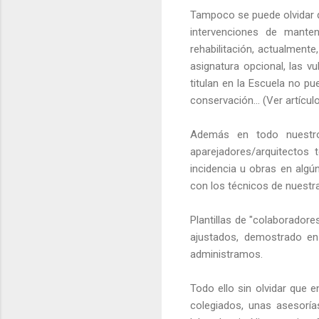
Tampoco se puede olvidar q
intervenciones de manten
rehabilitación, actualment
asignatura opcional, las v
titulan en la Escuela no p
conservación... (Ver artícu
Además en todo nuestros
aparejadores/arquitectos 
incidencia u obras en algú
con los técnicos de nuestr
Plantillas de "colaboradore
ajustados, demostrado en
administramos.
Todo ello sin olvidar que 
colegiados, unas asesorías