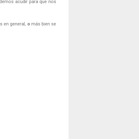
 podemos acudir para que nos
s en general,
o
más bien se