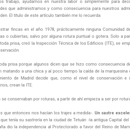
os trabajo, ayudarnos en nuestra labor o simplemente para dec
ades que administramos y como consecuencia para nuestros admin
en. El título de este artículo también me lo recuerda.
rar fincas en el año 1978, prácticamente ninguna Comunidad de
 o cubiertas, salvo por alguna rotura puntual o gotera. Solo a par
oda prisa, creó la Inspección Técnica de los Edificios (ITE), se empi
servación.
 toda prisa porque algunos dicen que se hizo como consecuencia de
n matando a una chica y al poco tiempo la caída de la marquesina 
iento de Madrid decide que, como el nivel de conservación e in
ios, crean la ITE.
os se conservaban por roturas, a partir de ahí empieza a ser por rotur
os que entonces nos hacían los trajes a medida-.
Un sastre excele
,
que tenía su sastrería en la ciudad de Tetuán -la antigua Capital d
ña dio la independencia al Protectorado a favor del Reino de Marr