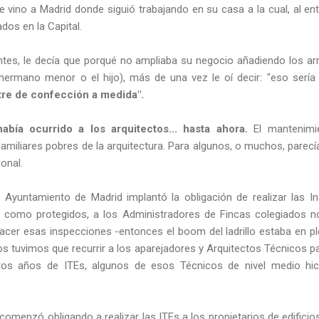
se vino a Madrid donde siguió trabajando en su casa a la cual, al 
dos en la Capital.
tes, le decía que porqué no ampliaba su negocio añadiendo los arr
 hermano menor o el hijo), más de una vez le oí decir: "eso serí
tre de confección a medida".
abía ocurrido a los arquitectos... hasta ahora.
El mantenimi
 familiares pobres de la arquitectura. Para algunos, o muchos, parecía
onal.
 Ayuntamiento de Madrid implantó la obligación de realizar las I
os como protegidos, a los Administradores de Fincas colegiados
acer esas inspecciones -entonces el boom del ladrillo estaba en pl
s tuvimos que recurrir a los aparejadores y Arquitectos Técnicos p
ros años de ITEs, algunos de esos Técnicos de nivel medio hi
omenzó obligando a realizar las ITEs a los propietarios de edificios