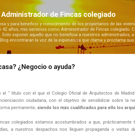
Ir al contenido principal
 Administrador de Fincas colegiado
sa y para beneficio y conocimiento de los propietarios de las vivienda
e 42 años, mis servicios como Administrador de Fincas colegiado. 
. Solo exponer aquello que no beneficia a nuestros administrados, a
e Blog encontraran la voz de la experiencia que clama y proclama su
 casa? ¿Negocio o ayuda?
s el " título con el que el Colegio Oficial de Arquitectos de Mad
ienciación ciudadana, con el objetivo de sensibilizar sobre la ne
 forma permanente,
siendo los más cualificados para ello los arqu
incas colegiados estamos acostumbrados a que, prácticamente 
 días, a nuestros despachos nos lleguen propaganda o visitas d