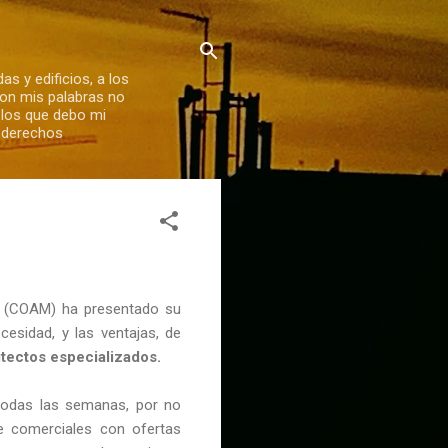
s y edificios, a los
Con mis palabras no
 los que debo mi
s derechos
rid (COAM) ha presentado su
cesidad, y las ventajas, de
itectos especializados.
todas las semanas, por no
e comerciales con ofertas