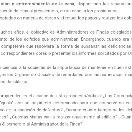
ción y entretenimiento de la casa,
disponiendo las reparacion
uenta de ellas al presidente o, en su caso, a los propietarios.
doptados en materia de obras y efectuar los pagos y realizar los co
uchos años, el colectivo de Administradores de Fincas colegiados
nto de los edificios que administraban. Encargando, cuando era n
o competente que resolviera la forma de subsanar las deficiencias
as correspondientes obras o presentar los informes solicitados por O
ncienciar a la sociedad de la importancia de mantener en buen esta
rgan los Organismo Oficiales de recordarles con las numerosas, má
ios de edificios.
omprender es el alcance de esta propuesta/noticia. ¿Las Comunid
"iguala" con un arquitecto determinado para que conserve su edif
tivo de la aparición de defectos? ¿Durante cuanto tiempo se les deb
nes? ¿Cuántas visitas van a realizar anualmente al edificio? ¿Cua
 a él primero o al Administrador de la Finca?