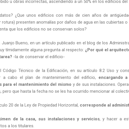
debido u obras incorrectas, ascendiendo a un 50% en los edificios del
datos? ¿Que unos edificios con más de cien años de antigüed
por rotura) presenten anomalías por daños de agua en las cubiertas
nta que los edificios no se conservan solos?
 Juanjo Bueno, en un artículo publicado en el blog de los Administ
muy tímidamente alguna pregunta al respecto:
¿Por qué el arquitect
 tarea?
-la de conservar el edificio-
Código Técnico de la Edificación, en su artículo 8.2 Uso y conse
ar a cabo el plan de mantenimiento del edificio,
encargando a
 para el mantenimiento del mismo
y de sus instalaciones. Oper
os, pero que hasta la fecha no se les ha ocurrido mencionar al colecti
ículo 20 de la Ley de Propiedad Horizontal,
corresponde al adminis
imen de la casa, sus instalaciones y servicios
, y hacer a es
os a los titulares.