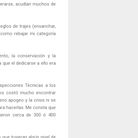
enterarse, acudían muchos de
eglos de trajes (ensanchar,
a como rebajar mi categoría
ento, la conservación y la
 que el dedicarse a ello era
nspecciones Técnicas a los
 nos costó mucho encontrar
eno apogeo y la crisis ni se
ara hacerlas. Me consta que
cieron cerca de 300 ó 400
 que tuvieran algún nivel de