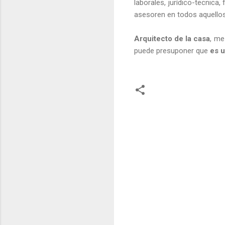
laborales, jurídico-tecnica
asesoren en todos aquell
Arquitecto de la casa
, me
puede presuponer que
es u
C
o
m
e
n
t
a
r