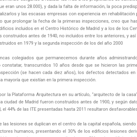
que eran unos 28.000), y dada la falta de información, la poca predisp
alizarlos y las escasas empresas con experiencia en rehabilitación
vo que prolongar la fecha de la primeras inspecciones, creo que has
dificios incluidos en el Centro Histórico de Madrid y a los de los Ce
os construidos antes de 1940, no incluidos entre los anteriores, y a
struidos en 1979 y la segunda inspección de los del año 2000
Fincas colegiados que permanecemos durante años administrand
 constatar, transcurridos 10 años desde que se hicieron las prim
nspección (se hacen cada diez años), los defectos detectados en 
la mayoría que existían en la primera inspección.
r la Plataforma Arquitectura en su artículo, "arquitecto de la cas
e la ciudad de Madrid fueron construidos antes de 1900, y según da
, el 44% de las ITE presentadas hasta 2011 resultaron desfavorables
 las lesiones se duplican en el centro de la capital española, siendo
actores humanos, presentando el 30% de los edificios lesiones der