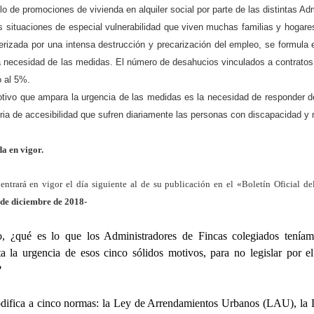
ollo de promociones de vivienda en alquiler social por parte de las distintas Ad
s situaciones de especial vulnerabilidad que viven muchas familias y hogar
erizada por una intensa destrucción y precarización del empleo, se formula el
ia necesidad de las medidas. El número de desahucios vinculados a contratos 
o al 5%.
otivo que ampara la urgencia de las medidas es la necesidad de responder d
ria de accesibilidad que sufren diariamente las personas con discapacidad y 
da en vigor.
 entrará en vigor el día siguiente al de su publicación en el «Boletín Oficial de
 de diciembre de 2018-
, ¿qué es lo que los Administradores de Fincas colegiados teníam
a la urgencia de esos cinco sólidos motivos, para no legislar por 
?
odifica a cinco normas: la Ley de Arrendamientos Urbanos (LAU), la 