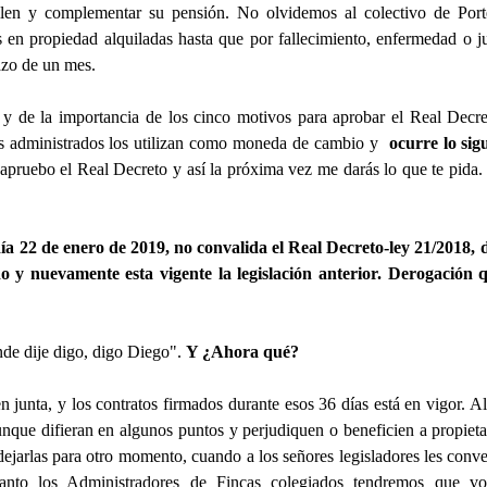
ilen y complementar su pensión. No olvidemos al colectivo de Por
 en propiedad alquiladas hasta que por fallecimiento, enfermedad o ju
lazo de un mes.
 y de la importancia de los cinco motivos para aprobar el Real Dec
ros administrados los utilizan como moneda de cambio y
ocurre lo sig
 apruebo el Real Decreto y así la próxima vez me darás lo que te pida
día 22 de enero de 2019, no convalida el Real Decreto-ley 21/2018, 
 y nuevamente esta vigente la legislación anterior. Derogación q
nde dije digo, digo Diego".
Y ¿Ahora qué?
 junta, y los contratos firmados durante esos 36 días está en vigor. Al 
que difieran en algunos puntos y perjudiquen o beneficien a propietar
dejarlas para otro momento, cuando a los señores legisladores les conve
anto los Administradores de Fincas colegiados tendremos que vo