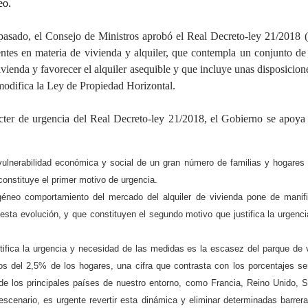
eo.
pasado, el Consejo de Ministros aprobó el Real Decreto-ley 21/2018
ntes en materia de vivienda y alquiler, que contempla un conjunto de
ivienda y favorecer el alquiler asequible y que incluye unas disposicion
 modifica la Ley de Propiedad Horizontal.
cter de urgencia del Real Decreto-ley 21/2018, el Gobierno se apoya
vulnerabilidad económica y social de un gran número de familias y hogares 
constituye el primer motivo de urgencia.
géneo comportamiento del mercado del alquiler de vivienda pone de manifi
 esta evolución, y que constituyen el segundo motivo que justifica la urgenci
stifica la urgencia y necesidad de las medidas es la escasez del parque de
os del 2,5% de los hogares, una cifra que contrasta con los porcentajes s
de los principales países de nuestro entorno, como Francia, Reino Unido, S
scenario, es urgente revertir esta dinámica y eliminar determinadas barrer