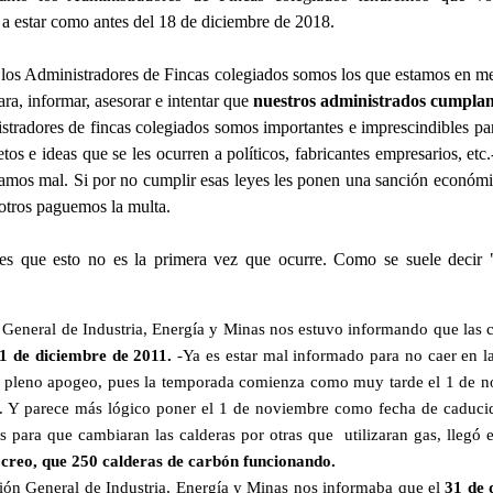
a estar como antes del 18 de diciembre de 2018.
e los Administradores de Fincas colegiados somos los que estamos en m
ra, informar, asesorar e intentar que
nuestros administrados cumplan 
stradores de fincas colegiados somos importantes e imprescindibles pa
retos e ideas que se les ocurren a políticos, fabricantes empresarios, etc
amos mal. Si por no cumplir esas leyes les ponen una sanción econó
otros paguemos la multa.
es que esto no es la primera vez que ocurre. Como se suele decir 
n General de Industria, Energía y Minas nos estuvo informando que las 
31 de diciembre de 2011.
-Ya es estar mal informado para no caer en la
n pleno apogeo, pues la temporada comienza como muy tarde el 1 de no
s. Y parece más lógico poner el 1 de noviembre como fecha de caduci
s para que cambiaran las calderas por otras que utilizaran gas, llegó 
creo, que 250 calderas de carbón funcionando.
ón General de Industria, Energía y Minas nos informaba que el
31 de 