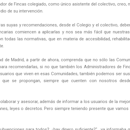
dor de Fincas colegiado, como único asistente del colectivo, creo,
io de su intervención.
as suyas y recomendaciones, desde el Colegio y el colectivo, deb
ancarias comiencen a aplicarlas y nos sea más fácil que nuestr
todas las normativas, que en materia de accesibilidad, rehabilitac
te.
d de Madrid, a partir de ahora, comprenda que no sólo las Comun
ra recomendarlas, si no que también los Administradores de Fi
usuarios que viven en esas Comunidades, también podemos ser sus 
 que se propongan, siempre que cuenten con nosotros desd
laborar y asesorar, además de informar a los usuarios de la mejo
lanes, leyes o decretos. Pero siempre teniendo presente que vamos 
Subvenciones para todos?, ¿hay dinero suficiente?", ya informaba 