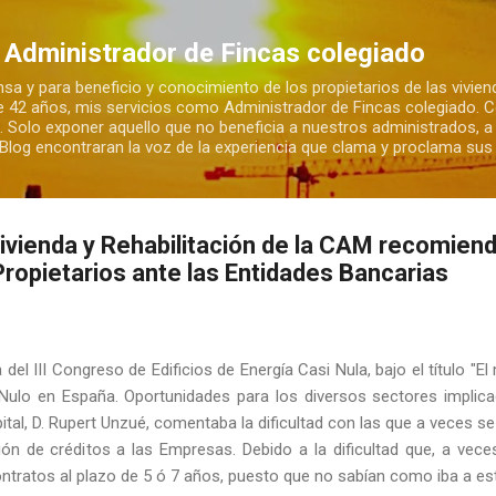
Ir al contenido principal
 Administrador de Fincas colegiado
sa y para beneficio y conocimiento de los propietarios de las vivienda
e 42 años, mis servicios como Administrador de Fincas colegiado. 
. Solo exponer aquello que no beneficia a nuestros administrados, a
e Blog encontraran la voz de la experiencia que clama y proclama su
 Vivienda y Rehabilitación de la CAM recomiend
opietarios ante las Entidades Bancarias
el III Congreso de Edificios de Energía Casi Nula, bajo el título "El
ulo en España. Oportunidades para los diversos sectores implicado
tal, D. Rupert Unzué, comentaba la dificultad con las que a veces s
ión de créditos a las Empresas. Debido a la dificultad que, a veces
tratos al plazo de 5 ó 7 años, puesto que no sabían como iba a e