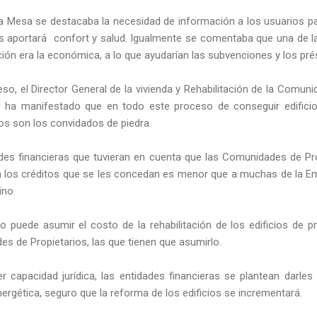
la Mesa se destacaba la necesidad de información a los usuarios 
es aportará confort y salud. Igualmente se comentaba que una de la
ación era la económica, a lo que ayudarían las subvenciones y los p
reso, el Director General de la vivienda y Rehabilitación de la Comu
ha manifestado que en todo este proceso de conseguir edificios
s son los convidados de piedra.
es financieras que tuvieran en cuenta que las Comunidades de P
en los créditos que se les concedan es menor que a muchas de la E
ino.
no puede asumir el costo de la rehabilitación de los edificios de p
es de Propietarios, las que tienen que asumirlo.
r capacidad jurídica, las entidades financieras se plantean darles
energética, seguro que la reforma de los edificios se incrementará.