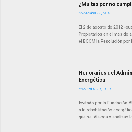
¿Multas por no cumpli
noviembre 06, 2016
El 2 de agosto de 2012 -qu
Propietarios en el mes de a
el BOCM la Resolución por l
instalaciones comunes en ed
potencia total instalada s
antes del 18 de septiembre 
tendrán en cuenta los sigui
Honorarios del Admini
instalaciones eléctricas c
Energética
suministros para viviendas 
noviembre 01, 2021
Invitado por la Fundación A
a la rehabilitación energéti
que se dialoga y analizan lo
2023 (nota final) , con lo 
junio (Nadie sueña con rehab