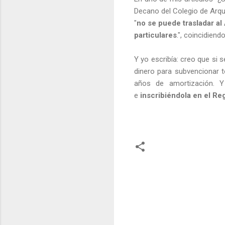
Decano del Colegio de Arqu
"
no se puede trasladar al
particulares
.",
coincidiendo
Y yo escribía: creo que si se
dinero para subvencionar t
años de amortización. Y
e
inscribiéndola en el Re
C
o
m
e