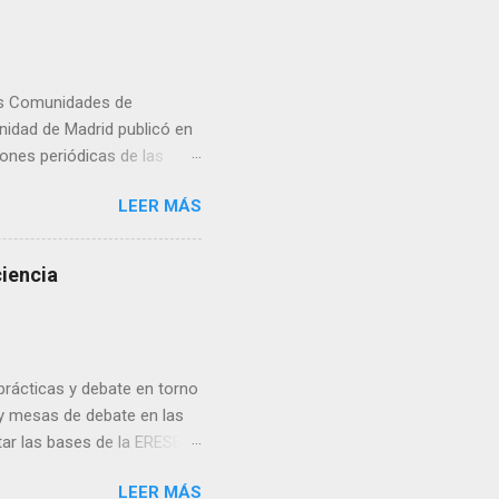
las Comunidades de
unidad de Madrid publicó en
iones periódicas de las
ficios de viviendas de
LEER MÁS
iones eléctricas comunes
pecciones periódicas se
eriódica de las
ciencia
pongan de 25 o más
prácticas y debate en torno
s y mesas de debate en las
ntar las bases de la ERESEE
rado dos webinarios: uno en
LEER MÁS
ar mi casa, ¿a qué teléfono