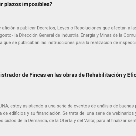
r plazos imposibles?
é afición a publicar Decretos, Leyes o Resoluciones que afectan a 
gosto- la Dirección General de Industria, Energía y Minas de la Com
a que se publicaban las instrucciones para la realización de inspecc
ificios de viviendas. En dicha resolución se indica que todos los edi
uperior a 100 kw deben ser objeto de una inspección de sus instalac
de 2013. En su anexo I, se expone que para la realización de las ins
entes aspectos: - Se considera que deberán realizar la inspección p
strador de Fincas en las obras de Rehabilitación y Efi
omunes cada diez años, los edificios destinados a viviendas que dis
(se excluyen los sumi...
UNA, estoy asistiendo a una serie de eventos de análisis de buenas 
ca de edificios y su financiación. Se trata de una serie de webinario
s ciclos de la Demanda, de la Oferta y del Valor, para al finalizar se
q ue se cerrará el ciclo completo. Del ciclo de Demanda se han celeb
ilitar su casa, ¿verdadero o falso?), y otro en julio (Quiero rehabilit