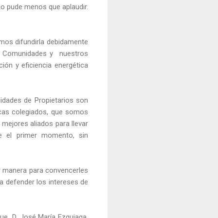
 no pude menos que aplaudir.
emos difundirla debidamente
as Comunidades y nuestros
ión y eficiencia energética
idades de Propietarios son
ncas colegiados, que somos
mejores aliados para llevar
e el primer momento, sin
r manera para convencerles
a defender los intereses de
que
D. José María Ezquiaga,