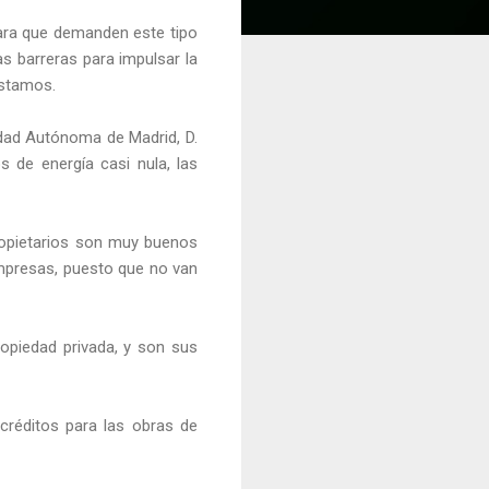
para que demanden este tipo
s barreras para impulsar la
réstamos.
nidad Autónoma de Madrid, D.
 de energía casi nula, las
ropietarios son muy buenos
mpresas, puesto que no van
ropiedad privada, y son sus
 créditos para las obras de