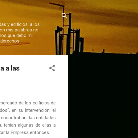
s y edificios, a los
Con mis palabras no
 los que debo mi
s derechos
a a las
 mercado de los edificios de
s", en su intervención, el
e encontraban las entidades
, tenían algunas de ellas a
star la Empresa entonces.